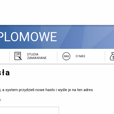
PLOMOWE 
STUDIA
O NAS
ZAMAWIANE
sła
, a system przydzieli nowe hasło i wyśle je na ten adres.
.