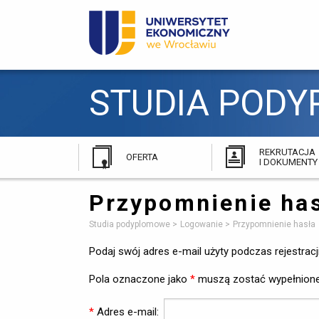
STUDIA PODY
REKRUTACJA
OFERTA
I DOKUMENTY
Przypomnienie ha
Studia podyplomowe
Logowanie
Przypomnienie hasła
Podaj swój adres e-mail użyty podczas rejestracji
Pola oznaczone jako
*
muszą zostać wypełnione
Adres e-mail: