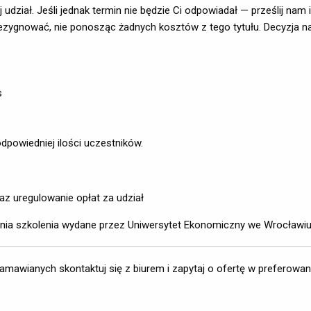
ój udział. Jeśli jednak termin nie będzie Ci odpowiadał — prześlij n
ezygnować, nie ponosząc żadnych kosztów z tego tytułu. Decyzja na
s
powiedniej ilości uczestników. 
az uregulowanie opłat za udział
ia szkolenia wydane przez Uniwersytet Ekonomiczny we Wrocławi
zamawianych skontaktuj się z biurem i zapytaj o ofertę w preferowan