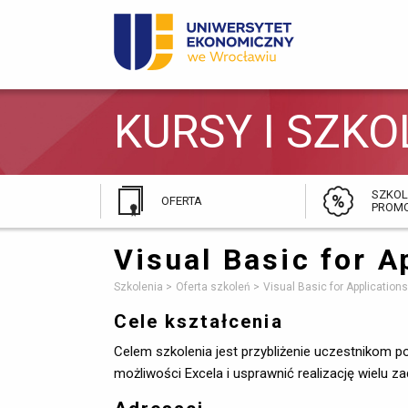
KURSY I SZKO
SZKOL
OFERTA
PROMO
Visual Basic for 
Szkolenia
Oferta szkoleń
Visual Basic for Applicatio
Cele kształcenia
Celem szkolenia jest przybliżenie uczestnikom
możliwości Excela i usprawnić realizację wielu z