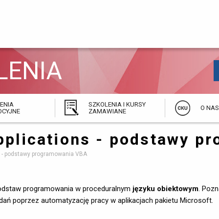
LENIA 
ENIA
SZKOLENIA I KURSY
O NAS
CYJNE
ZAMAWIANE
Applications - podstawy 
ns - podstawy programowania VBA
 podstaw programowania w proceduralnym
języku obiektowym
. Poz
adań poprzez automatyzację pracy w aplikacjach pakietu Microsoft.