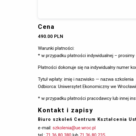
Cena
490.00 PLN
Warunki płatności:
* w przypadku płatności indywidualnej – prosimy 
Płatności dokonuje się na indywidualny numer ko
Tytuł wpłaty: imię i nazwisko — nazwa szkolenia
Odbiorca: Uniwersytet Ekonomiczny we Wrocławi
* w przypadku płatności pracodawcy lub innej in
Kontakt i zapisy
Biuro szkoleń Centrum Kształcenia Us
e-mail:
szkolenia@ue.wroc.pl
tel.: 
71 36 80 380
lub 
71 36 80 235