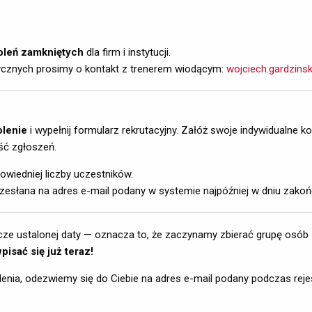
oleń zamkniętych
dla firm i instytucji.
ycznych prosimy o kontakt z trenerem wiodącym: 
wojciech.gardzins
olenie
i wypełnij formularz rekrutacyjny. Załóż swoje indywidualne ko
ść zgłoszeń.
wiedniej liczby uczestników.
zesłana na adres e-mail podany w systemie najpóźniej w dniu zakońc
szcze ustalonej daty — oznacza to, że zaczynamy zbierać grupę osób
isać się już teraz!
lenia, odezwiemy się do Ciebie na adres e-mail podany podczas reje