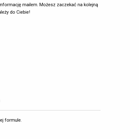
am informację mailem. Możesz zaczekać na kolejną
leży do Ciebie!
u
ej formule.