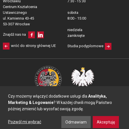
Wrocławiu
7:30 - 15:30
Centrum Kształcenia 
Ustawicznego
sobota
ul. Kamienna 43-45
8:00 - 15:00
53-307 Wrocław
niedziela
Znajdź nas na
zamknięte
wróć do strony głównej UE
Studia podyplomowe
Czy możemy włączyć dodatkowe usługi dla
Analityka,
Marketing & Logowanie
? W każdej chwili mogą Państwo
później zmienić lub wycofać swoją zgodę.
© 2011-2018 Uniwersytet Ekonomiczny we Wrocławiu
Ustawienia prywatności
Polityka prywatności
Kontakt
Pozwól mi wybrać
Odmawiam
Akceptuję